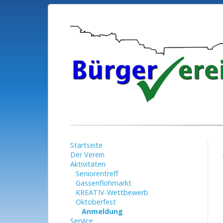
Startseite
Der Verein
Aktivitäten
Seniorentreff
Gassenflohmarkt
KREATIV-Wettbewerb
Oktoberfest
Anmeldung
Service