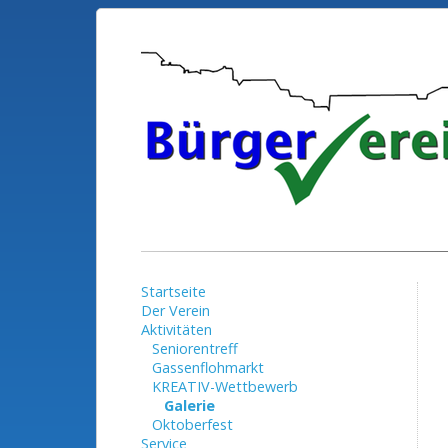
Startseite
Der Verein
Aktivitäten
Seniorentreff
Gassenflohmarkt
KREATIV-Wettbewerb
Galerie
Oktoberfest
Service