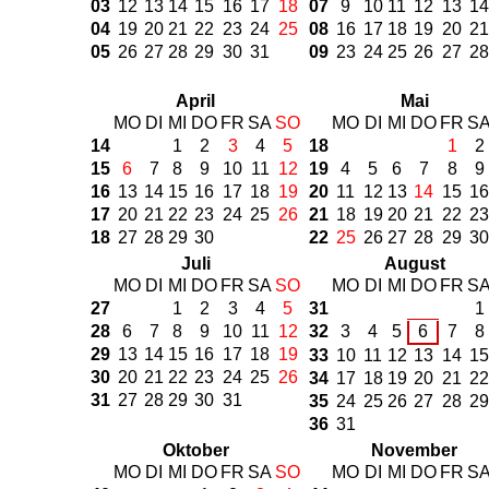
03
12
13
14
15
16
17
18
07
9
10
11
12
13
14
04
19
20
21
22
23
24
25
08
16
17
18
19
20
21
05
26
27
28
29
30
31
09
23
24
25
26
27
28
April
Mai
MO
DI
MI
DO
FR
SA
SO
MO
DI
MI
DO
FR
S
14
1
2
3
4
5
18
1
2
15
6
7
8
9
10
11
12
19
4
5
6
7
8
9
16
13
14
15
16
17
18
19
20
11
12
13
14
15
16
17
20
21
22
23
24
25
26
21
18
19
20
21
22
23
18
27
28
29
30
22
25
26
27
28
29
30
Juli
August
MO
DI
MI
DO
FR
SA
SO
MO
DI
MI
DO
FR
S
27
1
2
3
4
5
31
1
28
6
7
8
9
10
11
12
32
3
4
5
6
7
8
29
13
14
15
16
17
18
19
33
10
11
12
13
14
15
30
20
21
22
23
24
25
26
34
17
18
19
20
21
22
31
27
28
29
30
31
35
24
25
26
27
28
29
36
31
Oktober
November
MO
DI
MI
DO
FR
SA
SO
MO
DI
MI
DO
FR
S