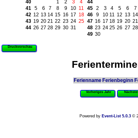
40
1
2
3
4
44
41
5
6
7
8
9
10
11
45
2
3
4
5
6
7
42
12
13
14
15
16
17
18
46
9
10
11
12
13
14
43
19
20
21
22
23
24
25
47
16
17
18
19
20
21
44
26
27
28
29
30
31
48
23
24
25
26
27
28
49
30
Druckvorschau
Ferientermine
Ferienname
Ferienbeginn
F
Vorheriges Jahr
Nächste
Powered by
Event-List 5.0.3
© 2