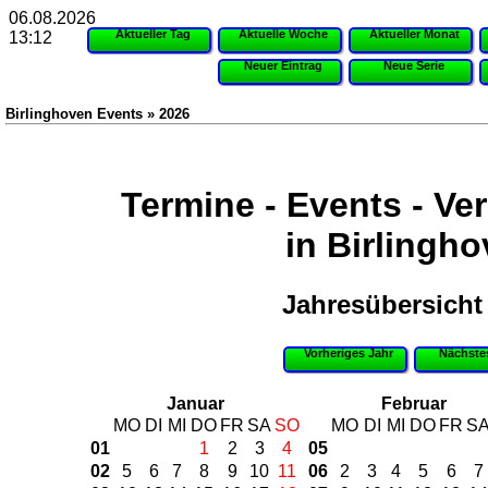
06.08.2026
Aktueller Tag
Aktuelle Woche
Aktueller Monat
13:12
Neuer Eintrag
Neue Serie
Birlinghoven Events » 2026
Termine - Events - Ve
in Birlingh
Jahresübersicht
Vorheriges Jahr
Nächste
Januar
Februar
MO
DI
MI
DO
FR
SA
SO
MO
DI
MI
DO
FR
S
01
1
2
3
4
05
02
5
6
7
8
9
10
11
06
2
3
4
5
6
7