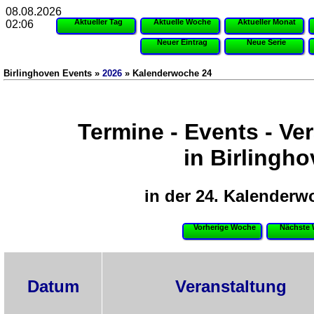
08.08.2026
Aktueller Tag
Aktuelle Woche
Aktueller Monat
02:06
Neuer Eintrag
Neue Serie
Birlinghoven Events »
2026
» Kalenderwoche 24
Termine - Events - Ve
in Birlingh
in der 24. Kalenderw
Vorherige Woche
Nächste
Datum
Veranstaltung