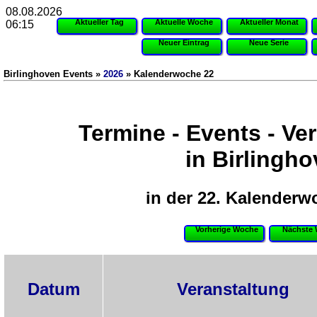
08.08.2026
Aktueller Tag
Aktuelle Woche
Aktueller Monat
06:15
Neuer Eintrag
Neue Serie
Birlinghoven Events »
2026
» Kalenderwoche 22
Termine - Events - Ve
in Birlingh
in der 22. Kalenderw
Vorherige Woche
Nächste
Datum
Veranstaltung