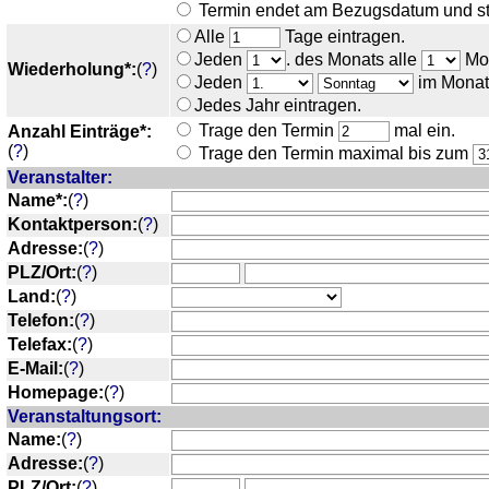
Termin endet am Bezugsdatum und st
Alle
Tage eintragen.
Jeden
. des Monats alle
Mon
Wiederholung*:
(
?
)
Jeden
im Monat
Jedes Jahr eintragen.
Trage den Termin
mal ein.
Anzahl Einträge*:
(
?
)
Trage den Termin maximal bis zum
Veranstalter:
Name*:
(
?
)
Kontaktperson:
(
?
)
Adresse:
(
?
)
PLZ/Ort:
(
?
)
Land:
(
?
)
Telefon:
(
?
)
Telefax:
(
?
)
E-Mail:
(
?
)
Homepage:
(
?
)
Veranstaltungsort:
Name:
(
?
)
Adresse:
(
?
)
PLZ/Ort:
(
?
)