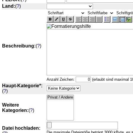
Land:
(
?
)
Beschreibung:
(
?
)
Anzahl Zeichen:
(erlaubt sind maximal 1
Haupt-Kategorie*:
(
?
)
Weitere
Kategorien:
(
?
)
Datei hochladen:
Die maximale Dateigröße beträgt 3000 kByte, es 