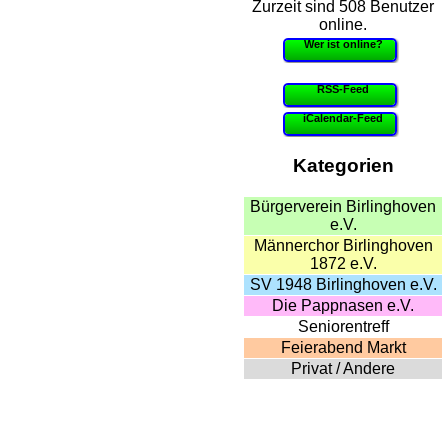
Zurzeit sind 508 Benutzer
online.
Wer ist online?
RSS-Feed
iCalendar-Feed
Kategorien
Bürgerverein Birlinghoven
e.V.
Männerchor Birlinghoven
1872 e.V.
SV 1948 Birlinghoven e.V.
Die Pappnasen e.V.
Seniorentreff
Feierabend Markt
Privat / Andere