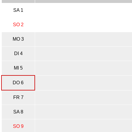
SA 1
SO 2
MO 3
DI 4
MI 5
DO 6
FR 7
SA 8
SO 9