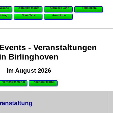
 Woche
Aktueller Monat
Aktuelles Jahr
Terminliste
intrag
Neue Serie
Anmelden
 Events - Veranstaltungen
in Birlinghoven
im August 2026
Vorheriger Monat
Nächster Monat
ranstaltung