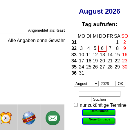
August
2026
Tag aufrufen:
Angemeldet als:
Gast
MO
DI
MI
DO
FR
SA
SO
Alle Angaben ohne Gewähr
31
1
2
32
3
4
5
6
7
8
9
33
10
11
12
13
14
15
16
34
17
18
19
20
21
22
23
35
24
25
26
27
28
29
30
36
31
nur zukünftige Termine
Detailsuche
Neue Einträge