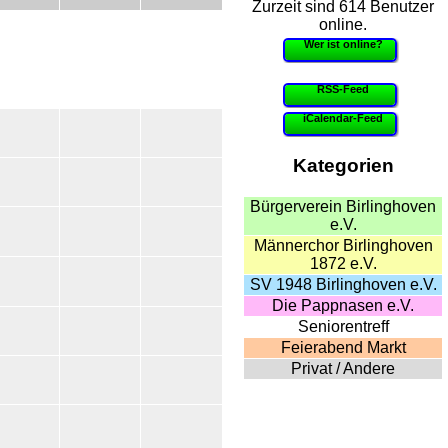
Zurzeit sind 614 Benutzer
online.
Wer ist online?
RSS-Feed
iCalendar-Feed
Kategorien
Bürgerverein Birlinghoven
e.V.
Männerchor Birlinghoven
1872 e.V.
SV 1948 Birlinghoven e.V.
Die Pappnasen e.V.
Seniorentreff
Feierabend Markt
Privat / Andere