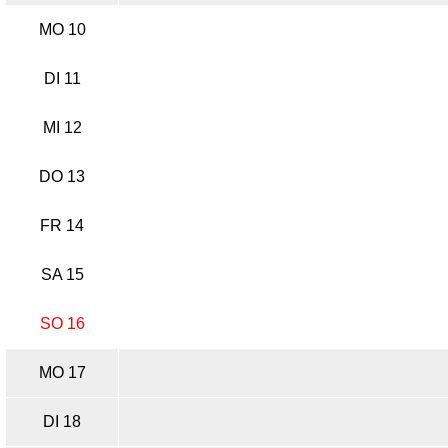
MO 10
DI 11
MI 12
DO 13
FR 14
SA 15
SO 16
MO 17
DI 18