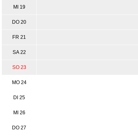
MI 19
DO 20
FR 21
SA 22
SO 23
MO 24
DI 25
MI 26
DO 27