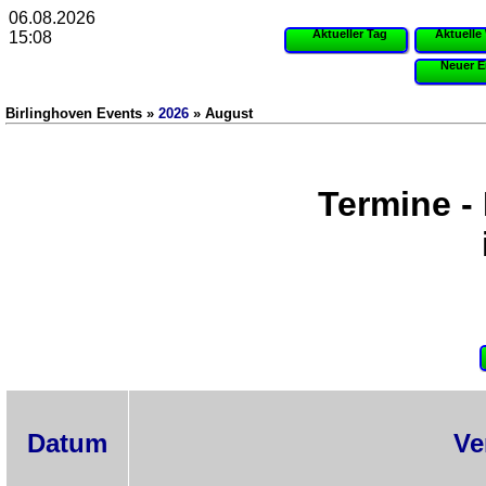
06.08.2026
Aktueller Tag
Aktuelle
15:08
Neuer E
Birlinghoven Events »
2026
» August
Termine -
Datum
Ve