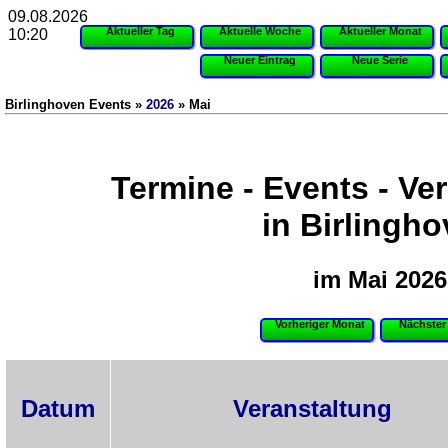
09.08.2026
Aktueller Tag
Aktuelle Woche
Aktueller Monat
10:20
Neuer Eintrag
Neue Serie
Birlinghoven Events »
2026
» Mai
Termine - Events - Ve
in Birlingh
im Mai 2026
Vorheriger Monat
Nächster
Datum
Veranstaltung