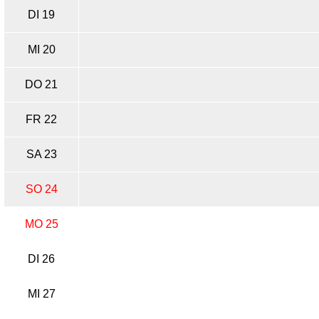
DI 19
MI 20
DO 21
FR 22
SA 23
SO 24
MO 25
DI 26
MI 27