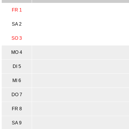
FR 1
SA 2
SO 3
MO 4
DI 5
MI 6
DO 7
FR 8
SA 9