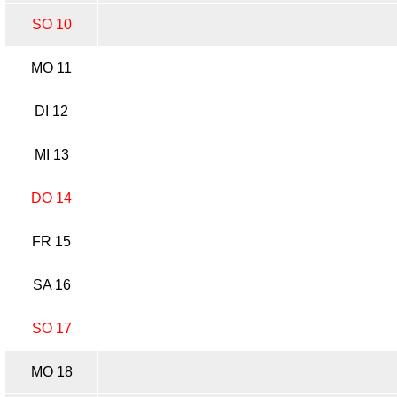
SO 10
MO 11
DI 12
MI 13
DO 14
FR 15
SA 16
SO 17
MO 18