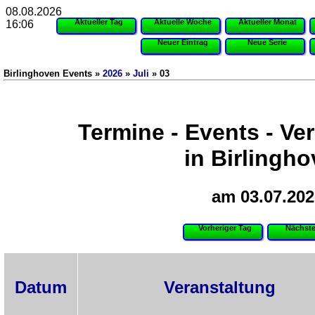
08.08.2026
Aktueller Tag
Aktuelle Woche
Aktueller Monat
16:06
Neuer Eintrag
Neue Serie
Birlinghoven Events »
2026
»
Juli
» 03
Termine - Events - Ve
in Birlingh
am 03.07.202
Vorheriger Tag
Nächste
Datum
Veranstaltung