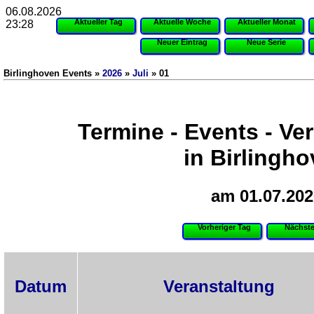
06.08.2026
Aktueller Tag
Aktuelle Woche
Aktueller Monat
23:28
Neuer Eintrag
Neue Serie
Birlinghoven Events »
2026
»
Juli
» 01
Termine - Events - Ve
in Birlingh
am 01.07.202
Vorheriger Tag
Nächste
Datum
Veranstaltung