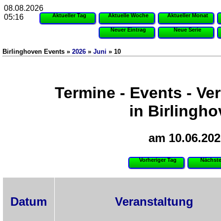
08.08.2026
Aktueller Tag
Aktuelle Woche
Aktueller Monat
05:16
Neuer Eintrag
Neue Serie
Birlinghoven Events »
2026
»
Juni
» 10
Termine - Events - Ve
in Birlingh
am 10.06.202
Vorheriger Tag
Nächste
Datum
Veranstaltung