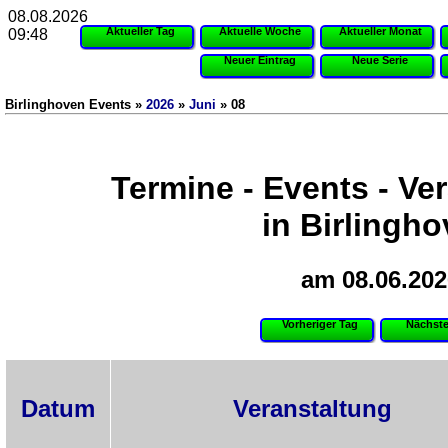
08.08.2026
Aktueller Tag
Aktuelle Woche
Aktueller Monat
09:48
Neuer Eintrag
Neue Serie
Birlinghoven Events »
2026
»
Juni
» 08
Termine - Events - Ve
in Birlingh
am 08.06.202
Vorheriger Tag
Nächste
Datum
Veranstaltung