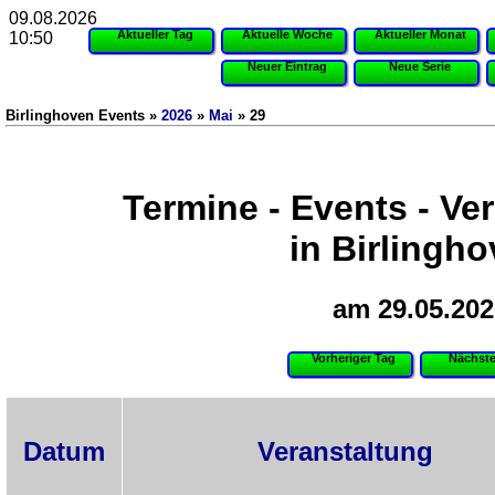
09.08.2026
Aktueller Tag
Aktuelle Woche
Aktueller Monat
10:50
Neuer Eintrag
Neue Serie
Birlinghoven Events »
2026
»
Mai
» 29
Termine - Events - Ve
in Birlingh
am 29.05.202
Vorheriger Tag
Nächste
Datum
Veranstaltung