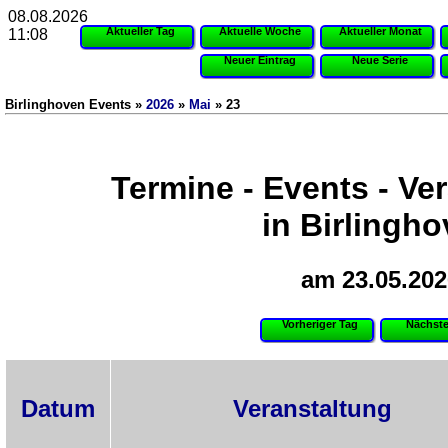
08.08.2026
Aktueller Tag
Aktuelle Woche
Aktueller Monat
11:08
Neuer Eintrag
Neue Serie
Birlinghoven Events »
2026
»
Mai
» 23
Termine - Events - Ve
in Birlingh
am 23.05.202
Vorheriger Tag
Nächste
Datum
Veranstaltung