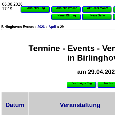
06.08.2026
Aktueller Tag
Aktuelle Woche
Aktueller Monat
17:19
Neuer Eintrag
Neue Serie
Birlinghoven Events »
2026
»
April
» 29
Termine - Events - Ve
in Birlingh
am 29.04.202
Vorheriger Tag
Nächste
Datum
Veranstaltung