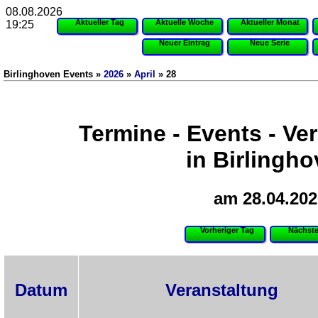
08.08.2026
Aktueller Tag
Aktuelle Woche
Aktueller Monat
19:25
Neuer Eintrag
Neue Serie
Birlinghoven Events »
2026
»
April
» 28
Termine - Events - Ve
in Birlingh
am 28.04.202
Vorheriger Tag
Nächste
Datum
Veranstaltung