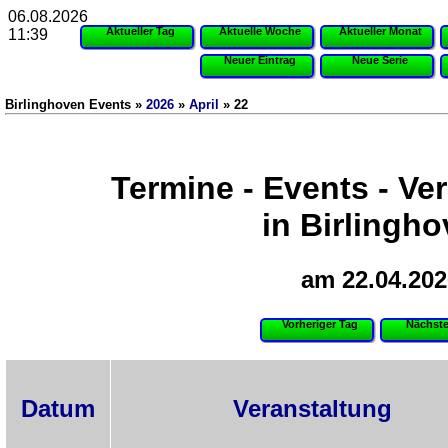
06.08.2026
Aktueller Tag
Aktuelle Woche
Aktueller Monat
11:39
Neuer Eintrag
Neue Serie
Birlinghoven Events »
2026
»
April
» 22
Termine - Events - Ve
in Birlingh
am 22.04.202
Vorheriger Tag
Nächste
Datum
Veranstaltung