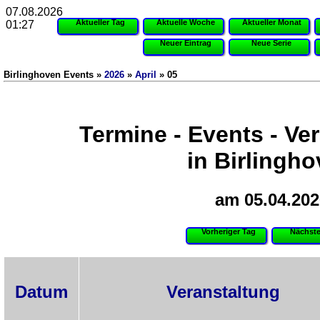
07.08.2026
Aktueller Tag
Aktuelle Woche
Aktueller Monat
01:27
Neuer Eintrag
Neue Serie
Birlinghoven Events »
2026
»
April
» 05
Termine - Events - Ve
in Birlingh
am 05.04.202
Vorheriger Tag
Nächste
Datum
Veranstaltung