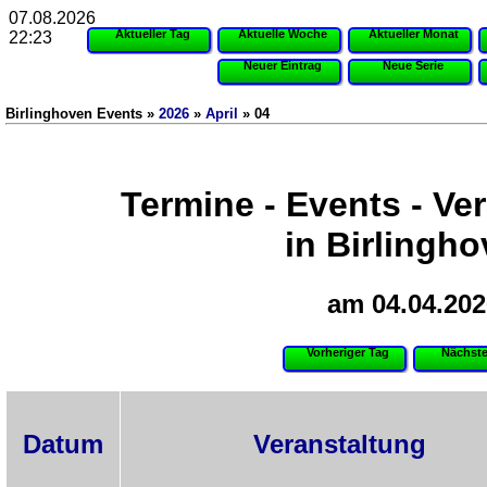
07.08.2026
Aktueller Tag
Aktuelle Woche
Aktueller Monat
22:23
Neuer Eintrag
Neue Serie
Birlinghoven Events »
2026
»
April
» 04
Termine - Events - Ve
in Birlingh
am 04.04.202
Vorheriger Tag
Nächste
Datum
Veranstaltung