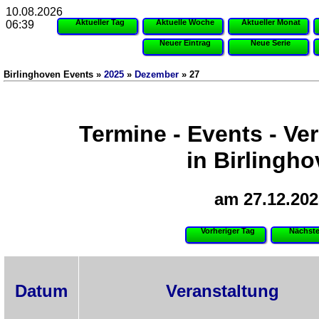
10.08.2026
Aktueller Tag
Aktuelle Woche
Aktueller Monat
06:39
Neuer Eintrag
Neue Serie
Birlinghoven Events »
2025
»
Dezember
» 27
Termine - Events - Ve
in Birlingh
am 27.12.202
Vorheriger Tag
Nächste
Datum
Veranstaltung