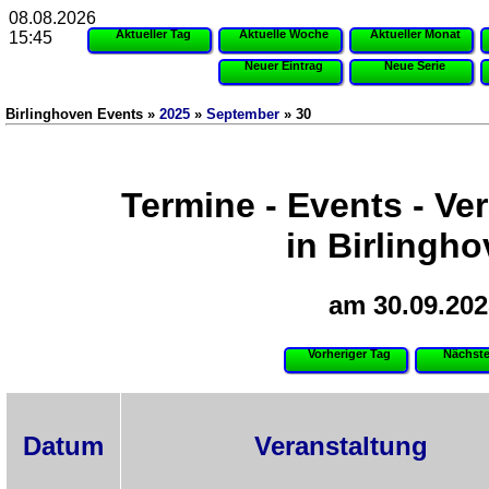
08.08.2026
Aktueller Tag
Aktuelle Woche
Aktueller Monat
15:45
Neuer Eintrag
Neue Serie
Birlinghoven Events »
2025
»
September
» 30
Termine - Events - Ve
in Birlingh
am 30.09.202
Vorheriger Tag
Nächste
Datum
Veranstaltung