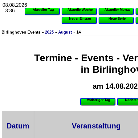
08.08.2026
Aktueller Tag
Aktuelle Woche
Aktueller Monat
13:36
Neuer Eintrag
Neue Serie
Birlinghoven Events »
2025
»
August
» 14
Termine - Events - Ve
in Birlingh
am 14.08.202
Vorheriger Tag
Nächste
Datum
Veranstaltung