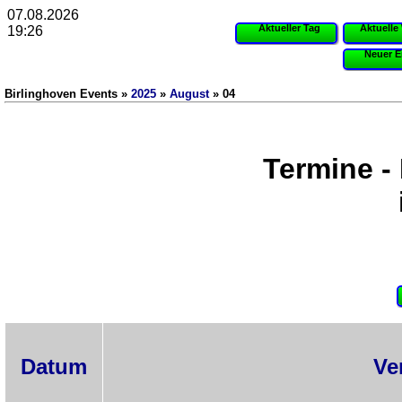
07.08.2026
Aktueller Tag
Aktuelle
19:26
Neuer E
Birlinghoven Events »
2025
»
August
» 04
Termine -
Datum
Ve