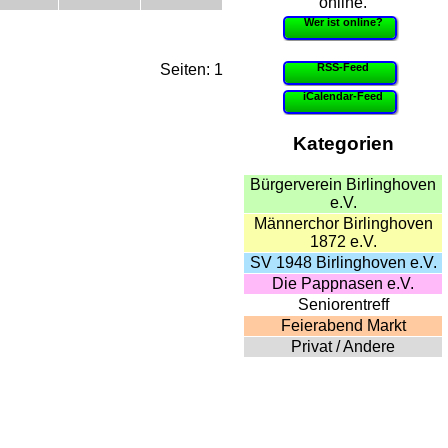
online.
Wer ist online?
RSS-Feed
Seiten: 1
iCalendar-Feed
Kategorien
Bürgerverein Birlinghoven
e.V.
Männerchor Birlinghoven
1872 e.V.
SV 1948 Birlinghoven e.V.
Die Pappnasen e.V.
Seniorentreff
Feierabend Markt
Privat / Andere