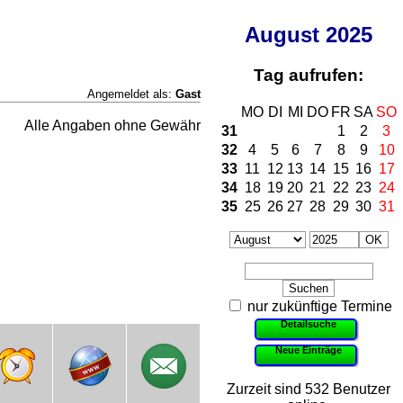
August
2025
Tag aufrufen:
Angemeldet als:
Gast
MO
DI
MI
DO
FR
SA
SO
Alle Angaben ohne Gewähr
31
1
2
3
32
4
5
6
7
8
9
10
33
11
12
13
14
15
16
17
34
18
19
20
21
22
23
24
35
25
26
27
28
29
30
31
nur zukünftige Termine
Detailsuche
Neue Einträge
Zurzeit sind 532 Benutzer