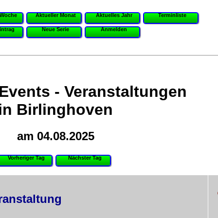
 Woche
Aktueller Monat
Aktuelles Jahr
Terminliste
intrag
Neue Serie
Anmelden
 Events - Veranstaltungen
in Birlinghoven
am 04.08.2025
Vorheriger Tag
Nächster Tag
ranstaltung