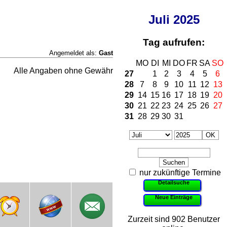
Juli
2025
Tag aufrufen:
Angemeldet als:
Gast
MO
DI
MI
DO
FR
SA
SO
Alle Angaben ohne Gewähr
27
1
2
3
4
5
6
28
7
8
9
10
11
12
13
29
14
15
16
17
18
19
20
30
21
22
23
24
25
26
27
31
28
29
30
31
nur zukünftige Termine
Detailsuche
Neue Einträge
Zurzeit sind 902 Benutzer