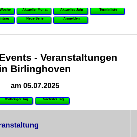
 Woche
Aktueller Monat
Aktuelles Jahr
Terminliste
intrag
Neue Serie
Anmelden
 Events - Veranstaltungen
in Birlinghoven
am 05.07.2025
Vorheriger Tag
Nächster Tag
ranstaltung