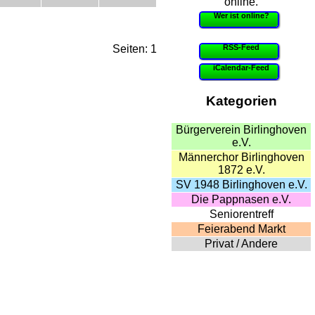
online.
Wer ist online?
RSS-Feed
Seiten: 1
iCalendar-Feed
Kategorien
Bürgerverein Birlinghoven
e.V.
Männerchor Birlinghoven
1872 e.V.
SV 1948 Birlinghoven e.V.
Die Pappnasen e.V.
Seniorentreff
Feierabend Markt
Privat / Andere