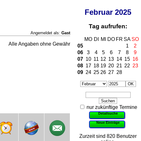
Februar
2025
Tag aufrufen:
Angemeldet als:
Gast
MO
DI
MI
DO
FR
SA
SO
Alle Angaben ohne Gewähr
05
1
2
06
3
4
5
6
7
8
9
07
10
11
12
13
14
15
16
08
17
18
19
20
21
22
23
09
24
25
26
27
28
nur zukünftige Termine
Detailsuche
Neue Einträge
Zurzeit sind 820 Benutzer