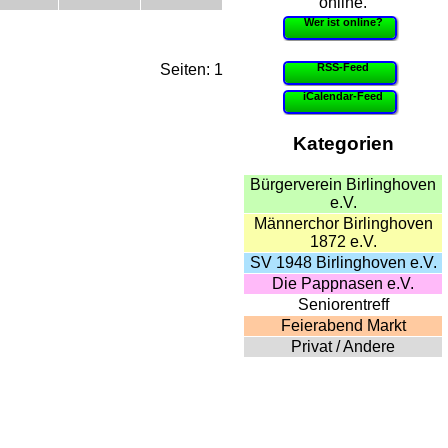
online.
Wer ist online?
RSS-Feed
Seiten: 1
iCalendar-Feed
Kategorien
Bürgerverein Birlinghoven
e.V.
Männerchor Birlinghoven
1872 e.V.
SV 1948 Birlinghoven e.V.
Die Pappnasen e.V.
Seniorentreff
Feierabend Markt
Privat / Andere