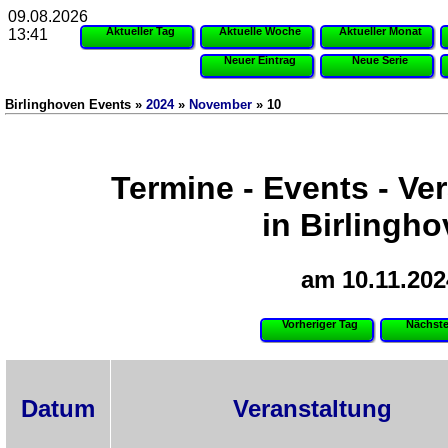
09.08.2026
Aktueller Tag
Aktuelle Woche
Aktueller Monat
13:41
Neuer Eintrag
Neue Serie
Birlinghoven Events »
2024
»
November
» 10
Termine - Events - Ve
in Birlingh
am 10.11.202
Vorheriger Tag
Nächste
Datum
Veranstaltung